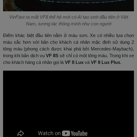
VinFast ra mắt VF8 thế hệ mới có AI tạo sinh đầu tiên ở Việt
Nam, tương tác thông minh như con người
Điểm khác biệt đầu tiên nằm ở màu sơn. Xe có nhiều lựa chọn
màu sắc hơn với bản cho khách cá nhân mặc định sử dụng 2
tông màu (phong cách được khai phá bởi Mercedes-Maybach),
trong khi bản dịch vụ
VF 8S
sẽ chỉ có một tông màu. Trong khi xe
cho khách hàng cá nhân gọi là
VF 8 Lux
và
VF 8 Lux Plus
.