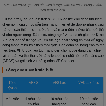
VF8 Lux có AI tạo sinh đầu tiên ở Việt Nam và có lẽ cũng là đầu
tiên trên thế giới.
Cụ thể, trợ lý ảo VinFast trên
VF 8 Lux
có thể chủ động tìm kiếm,
ghép nối thông tin có sẵn trên mạng Internet để đưa ra những câu
trả lời hoàn thiện, hợp ngữ cảnh và mang đến những bất ngờ thú
vị cho người dùng. Đặc biệt, công nghệ AI tạo sinh giúp trợ lý ảo
VinFast có thể tự học và liên tục cập nhật thông tin mới để ngày
càng thông minh hơn theo thời gian. Bên cạnh hai nâng cấp rõ rệt
nêu trên,
VF 8 Lux
tiếp tục mang đến cho người dùng trải nghiệm
lái an toàn và thư thái với hàng loạt công nghệ hỗ trợ lái nâng cao
(ADAS) và gói dịch vụ thông minh VF Connect.
Tổng quan sự khác biệt
Tổng
VF8 S
VF8 Lux
VF8 Lux Plus
Quan
Màu sắc
4 màu sắc
10 màu sắc
10 màu sắc
cơ bản
nâng cao
nâng cao