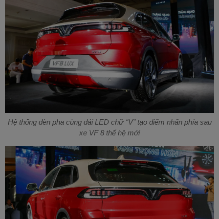
Hệ thống đèn pha cùng dải LED chữ “V” tạo điểm nhấn phía sau
xe VF 8 thế hệ mới