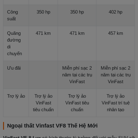
Công
350 hp
350 hp
402 hp
suất
Quãng
471 km
471 km
457 km
đường
di
chuyển
Ưu đãi
Miễn phí sạc 2
Miễn phí sạc 2
năm tại các trụ
năm tại các trụ
VinFast
VinFast
Trợ lý ảo
Trợ lý ảo
Trợ lý ảo
Trợ lý ảo
VinFast
VinFast tiêu
VinFast trí tuệ
tiêu chuẩn
chuẩn
nhân tạo
Ngoại thất Vinfast VF8 Thế Hệ Mới
VinFast VF 8 Lux
có kích thước lý tưởng đối với mẫu SUV cỡ