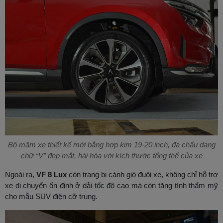
Bộ mâm xe thiết kế mới bằng hợp kim 19-20 inch, đa chấu dạng
chữ “V” đẹp mắt, hài hòa với kích thước tổng thể của xe
Ngoài ra,
VF 8 Lux
còn trang bị cánh gió đuôi xe, không chỉ hỗ trợ
xe di chuyển ổn định ở dải tốc độ cao mà còn tăng tính thẩm mỹ
cho mẫu SUV điện cỡ trung.