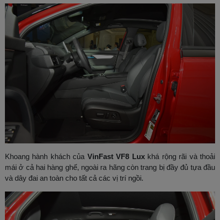
Khoang hành khách của
VinFast VF8 Lux
khá rộng rãi và thoải
mái ở cả hai hàng ghế, ngoài ra hãng còn trang bị đầy đủ tựa đầu
và dây đai an toàn cho tất cả các vị trí ngồi.