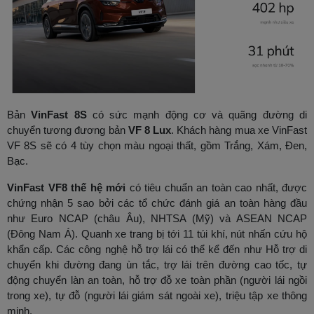
Bản
VinFast 8S
có sức mạnh động cơ và quãng đường di
chuyển tương đương bản
VF 8 Lux
. Khách hàng mua xe VinFast
VF 8S sẽ có 4 tùy chọn màu ngoại thất, gồm Trắng, Xám, Đen,
Bạc.
VinFast VF8 thế hệ mới
có tiêu chuẩn an toàn cao nhất, được
chứng nhận 5 sao bởi các tổ chức đánh giá an toàn hàng đầu
như Euro NCAP (châu Âu), NHTSA (Mỹ) và ASEAN NCAP
(Đông Nam Á). Quanh xe trang bị tới 11 túi khí, nút nhấn cứu hộ
khẩn cấp. Các công nghệ hỗ trợ lái có thể kể đến như Hỗ trợ di
chuyển khi đường đang ùn tắc, trợ lái trên đường cao tốc, tự
động chuyển làn an toàn, hỗ trợ đỗ xe toàn phần (người lái ngồi
trong xe), tự đỗ (người lái giám sát ngoài xe), triệu tập xe thông
minh.