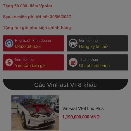
Tặng 50.000 điểm Vpoint
Sạc xe miễn phí tới hết 30/06/2027
Tặng full gói phụ kiện chính hãng
Phụ trách kinh doanh
Gửi liên hệ
08622.666.23
Đăng ký lái thử
Gửi liên hệ
Tham khảo
Yêu cầu báo giá
Chi phí lăn bánh
Các VinFast VF8 khác
VinFast VF8 Lux Plus
1,199,000,000 VND