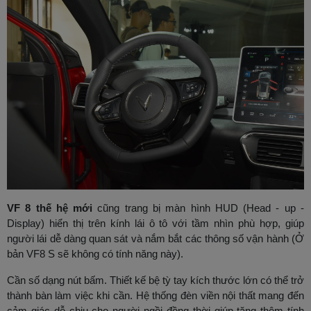
VF 8 thế hệ mới
cũng trang bị màn hình HUD (Head - up -
Display) hiển thị trên kính lái ô tô với tầm nhìn phù hợp, giúp
người lái dễ dàng quan sát và nắm bắt các thông số vận hành (Ở
bản VF8 S sẽ không có tính năng này).
Cần số dạng nút bấm. Thiết kế bệ tỳ tay kích thước lớn có thể trở
thành bàn làm việc khi cần. Hệ thống đèn viền nội thất mang đến
cảm giác dễ chịu cho người ngồi đồng thời giúp tăng thêm tính