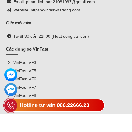
Email: phamdinhtoan21081997@gmail.com
Website: https://vinfast-hadong.com
Giờ mở cửa
Từ 8h30 đến 22h00 (Hoạt động cả tuần)
Các dòng xe VinFast
VinFast VF3
VinFast VF5
VinFast VF6
VinFast VF7
VinFast VF8
VinFast VF9
Hotline tư vấn 086.22666.23
FanPage Facebook