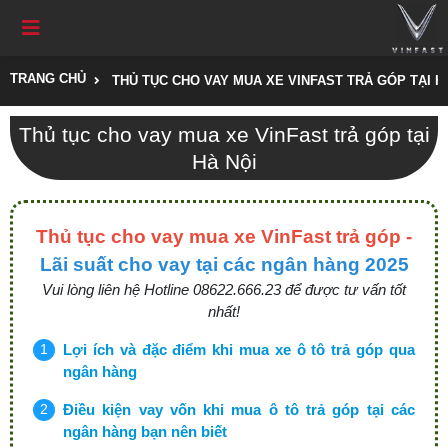
TRANG CHỦ
THỦ TỤC CHO VAY MUA XE VINFAST TRẢ GÓP TẠI H
Thủ tục cho vay mua xe VinFast trả góp tại
Hà Nội
Thủ tục cho vay mua xe VinFast trả góp -
Lãi suất cho vay tại các ngân hàng 2025
Vui lòng liên hệ Hotline 08622.666.23 để được tư vấn tốt
nhất!
Lợi ích và đặc điểm khi mua xe ô tô trả góp qua
ngân hàng
Điều kiện vay vốn khi mua ô tô trả góp tại các
ngân hàng bạn nên biết